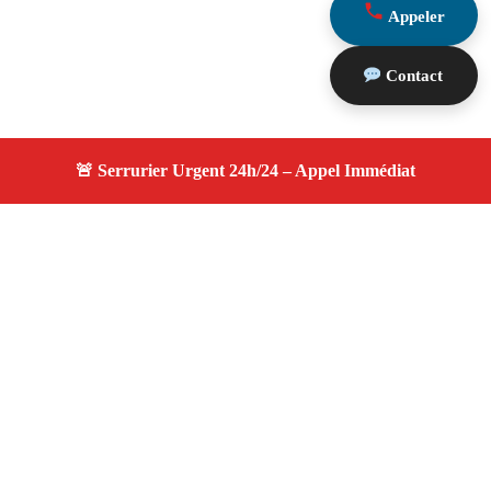
Appeler
Contact
À propos serrurier durgence
serrurier durgence — Serrurier à Marseille — Service
d’urgence disponible 24h/24, expert qualifié, tarifs
compétitifs et honnêtes.
Adresse : Marseille