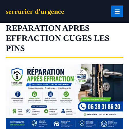
Aller
serrurier d'urgence
au
contenu
REPARATION APRES
EFFRACTION CUGES LES
PINS