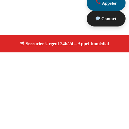
Appeler
Contact
À propos serrurier durgence
serrurier durgence — Serrurier certifié à Grans —
Intervention d'urgence, dépannage efficace, devis gratuit
et transparent.
Adresse : Grans 13450