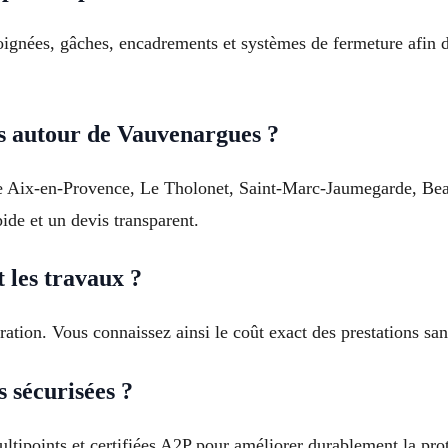
poignées, gâches, encadrements et systèmes de fermeture afin de
ns autour de Vauvenargues ?
e Aix-en-Provence, Le Tholonet, Saint-Marc-Jaumegarde, Beau
ide et un devis transparent.
 les travaux ?
aration. Vous connaissez ainsi le coût exact des prestations sa
s sécurisées ?
ltipoints et certifiées A2P pour améliorer durablement la pro