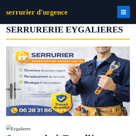
Aller
serrurier d'urgence
au
contenu
SERRURERIE EYGALIERES