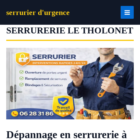
Aller
serrurier d'urgence
au
contenu
SERRURERIE LE THOLONET
Dépannage en serrurerie à