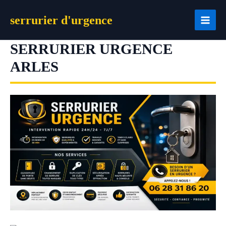
Aller
serrurier d'urgence
au
contenu
SERRURIER URGENCE
ARLES