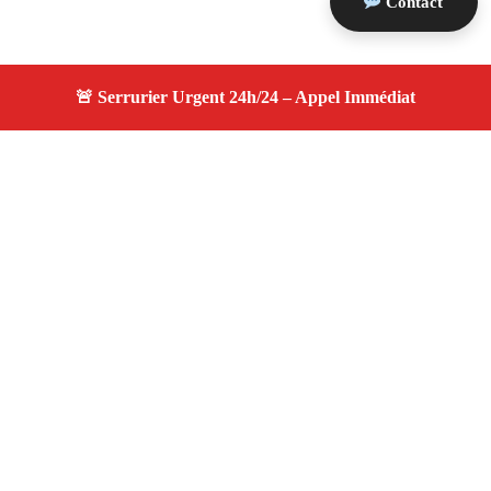
Contact
À propos serrurier durgence
serrurier durgence — Serrurier certifié à Arles —
Intervention d'urgence, dépannage efficace, devis gratuit
et transparent.
Adresse : Arles 13200
Téléphone :
06 28 31 86 20