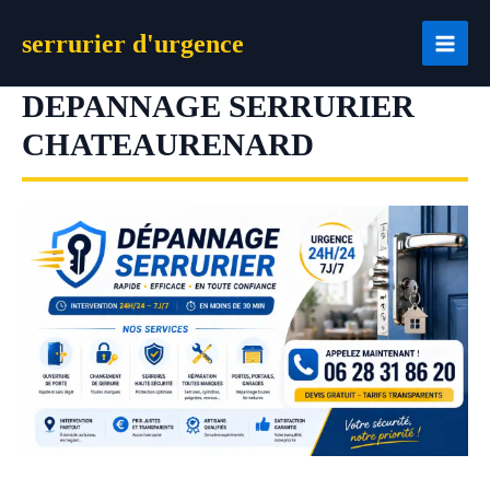
Aller
serrurier d'urgence
au
contenu
DEPANNAGE SERRURIER
CHATEAURENARD