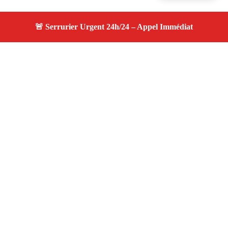
À propos serrurier durgence
serrurier durgence — Serrurier certifié à Chateaurenard
— Intervention d'urgence, dépannage efficace, devis
gratuit et transparent.
Adresse : Chateaurenard 13160
Téléphone :
06 28 31 86 20
Horaires :