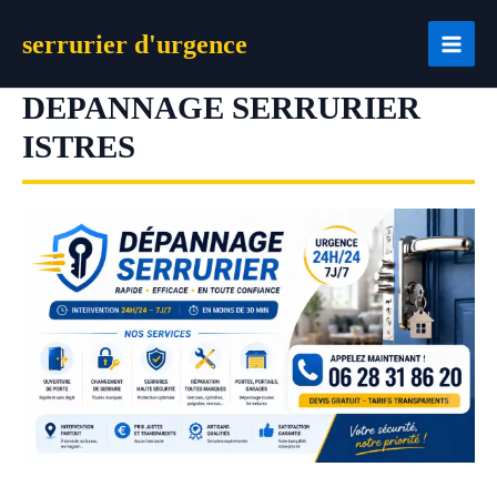
Aller
serrurier d'urgence
au
contenu
DEPANNAGE SERRURIER
ISTRES