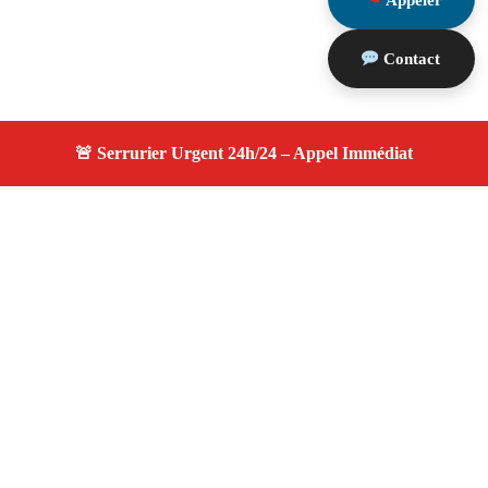
Appeler
Contact
À propos serrurier durgence
serrurier durgence — Serrurier certifié à Plan De Cuques
— Intervention d'urgence, dépannage efficace, devis
gratuit et transparent.
Adresse : Plan De Cuques 13380