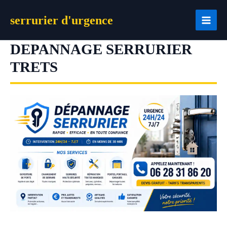
Aller
serrurier d'urgence
au
contenu
DEPANNAGE SERRURIER
TRETS