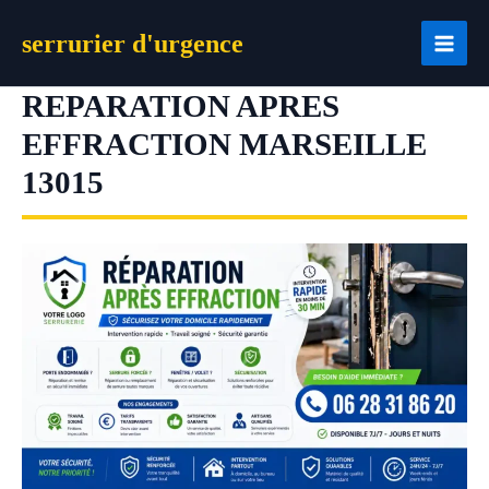
Aller
serrurier d'urgence
au
contenu
REPARATION APRES
EFFRACTION MARSEILLE
13015