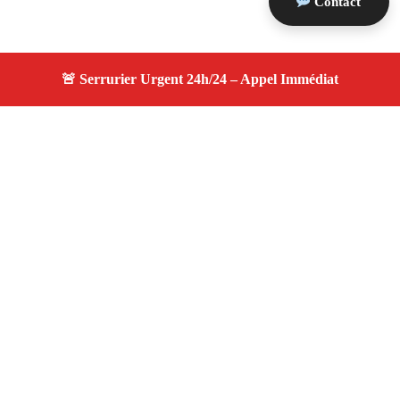
Contact
À propos serrurier durgence
serrurier durgence — Serrurier certifié à Mimet —
Intervention d'urgence, dépannage efficace, devis gratuit
et transparent.
Adresse : Mimet 13105
Téléphone :
06 28 31 86 20