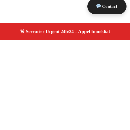
Contact
À propos serrurier durgence
serrurier durgence — Serrurier certifié à Charleval —
Intervention d'urgence, dépannage efficace, devis gratuit
et transparent.
Adresse : Charleval 13350
Téléphone :
06 28 31 86 20