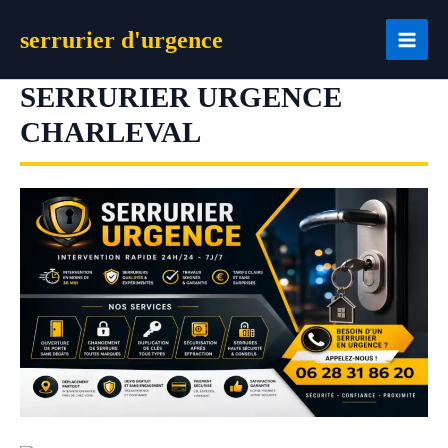
Aller
serrurier d'urgence
au
contenu
SERRURIER URGENCE
CHARLEVAL