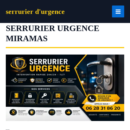
Aller
serrurier d'urgence
au
contenu
SERRURIER URGENCE
MIRAMAS