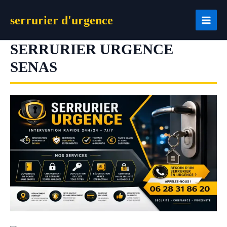
Aller
serrurier d'urgence
au
contenu
SERRURIER URGENCE
SENAS