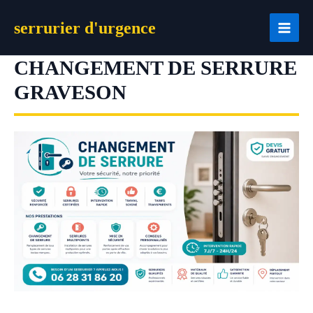
Aller
serrurier d'urgence
au
contenu
CHANGEMENT DE SERRURE
GRAVESON