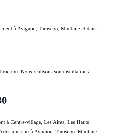
ement à Avignon, Tarascon, Maillane et dans
ffraction. Nous réalisons son installation à
30
nt à Centre-village, Les Aires, Les Hauts
rles ainsi qu’à Avignon, Tarascon, Maillane.