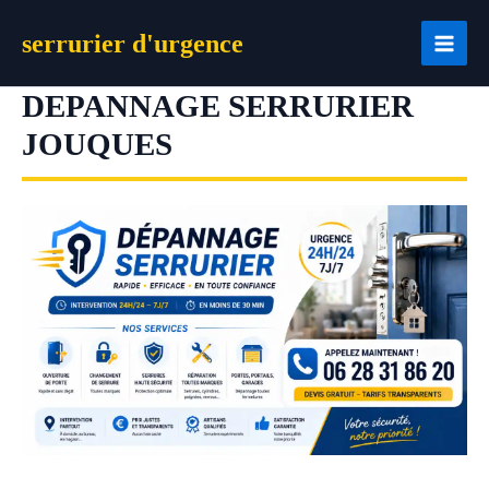
Aller
serrurier d'urgence
au
contenu
DEPANNAGE SERRURIER
JOUQUES