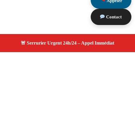
Appeler
Contact
À propos serrurier durgence
serrurier durgence — Serrurier certifié à La Destrousse
— Intervention d'urgence, dépannage efficace, devis
gratuit et transparent.
Adresse : La Destrousse 13112