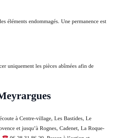
cer les éléments endommagés. Une permanence est
acer uniquement les pièces abîmées afin de
à Meyrargues
écoute à Centre-village, Les Bastides, Le
rovence et jusqu’à Rognes, Cadenet, La Roque-
.
06 28 31 86 20. Passez à l’action et