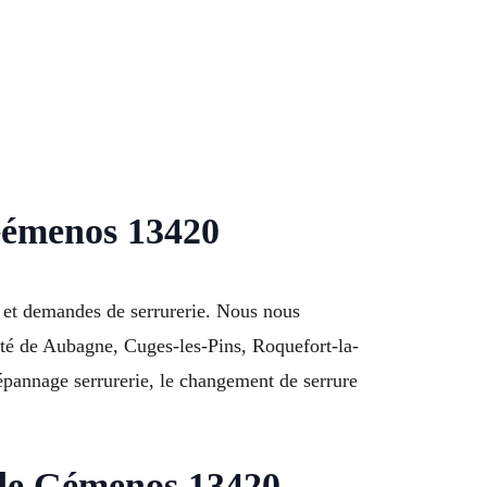
 Gémenos 13420
 et demandes de serrurerie. Nous nous
ité de Aubagne, Cuges-les-Pins, Roquefort-la-
épannage serrurerie, le changement de serrure
 de Gémenos 13420