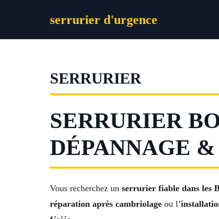
Aller
serrurier d'urgence
au
contenu
SERRURIER
SERRURIER BO
DÉPANNAGE & I
Vous recherchez un
serrurier fiable dans les
réparation après cambriolage
ou l’
installati