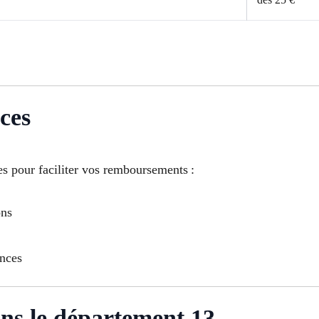
ces
es pour faciliter vos remboursements :
ons
ances
ans le département 13