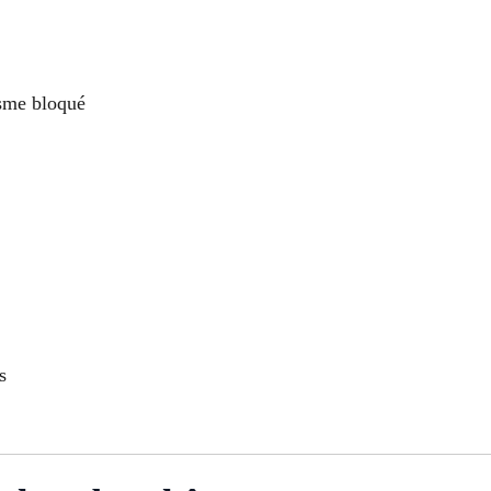
isme bloqué
s