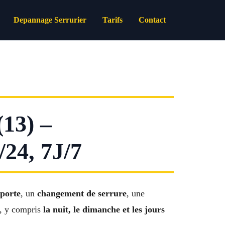
Depannage Serrurier
Tarifs
Contact
3) –
4, 7J/7
 porte
, un
changement de serrure
, une
, y compris
la nuit, le dimanche et les jours