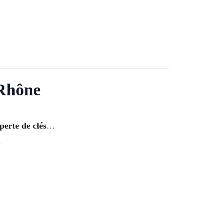
-Rhône
perte de clés
…
.