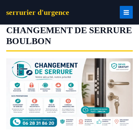
Aller
serrurier d'urgence
au
contenu
CHANGEMENT DE SERRURE
BOULBON