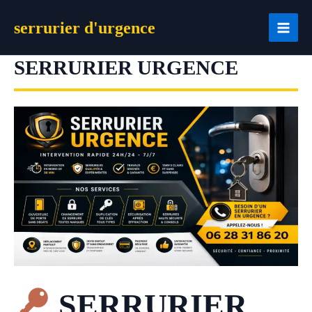
Aller
serrurier d'urgence
au
contenu
SERRURIER URGENCE
SERRURIER