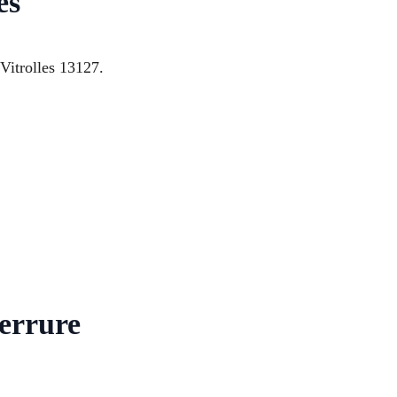
es
Vitrolles 13127.
serrure