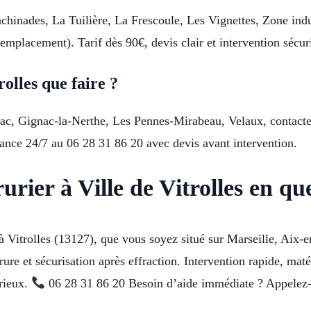
nchinades, La Tuilière, La Frescoule, Les Vignettes, Zone indu
mplacement). Tarif dès 90€, devis clair et intervention sécur
olles que faire ?
ac, Gignac-la-Nerthe, Les Pennes-Mirabeau, Velaux, contacte
stance 24/7 au 06 28 31 86 20 avec devis avant intervention.
urier à Ville de Vitrolles en q
à Vitrolles (13127), que vous soyez situé sur Marseille, Aix-
e et sécurisation après effraction. Intervention rapide, matérie
érieux.
06 28 31 86 20 Besoin d’aide immédiate ? Appelez-